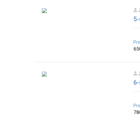
5-
Pri
65
6-
Pri
78