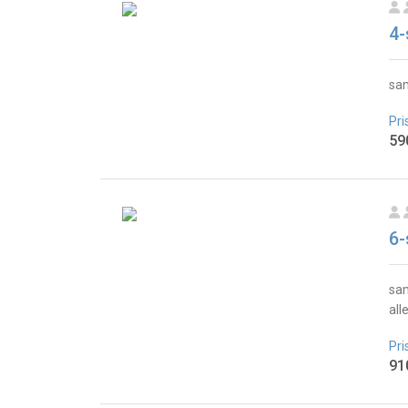
4-
sam
Pri
59
6-
sam
all
Pri
91