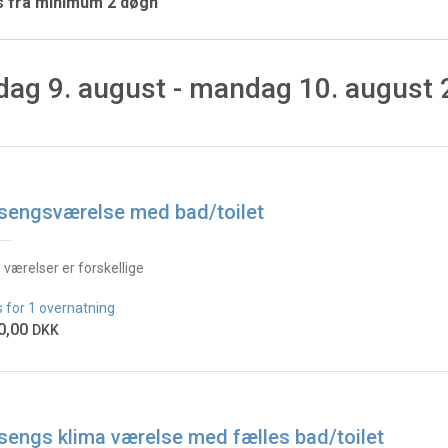
es fra minimum 2 døgn
ag 9. august - mandag 10. august
sengsværelse med bad/toilet
e værelser er forskellige
s for 1 overnatning
0,00
DKK
sengs klima værelse med fælles bad/toilet