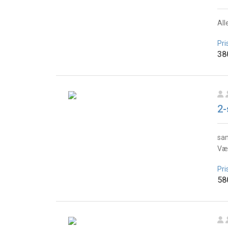
All
Pri
38
2-
sam
Vær
Pri
58