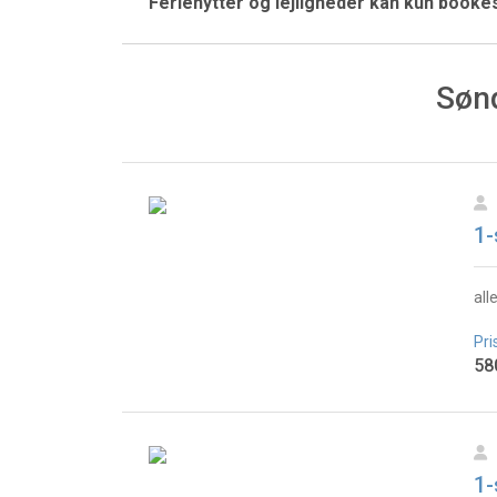
Feriehytter og lejligheder kan kun book
Sønd
1-
all
Pri
58
1-