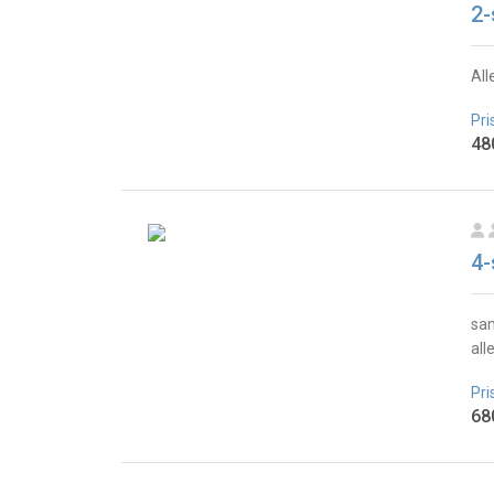
2-
All
Pri
48
4-
sam
all
Pri
68