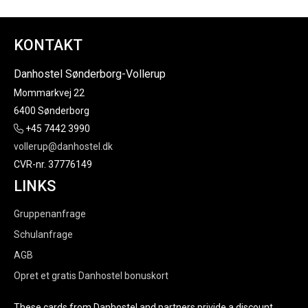
KONTAKT
Danhostel Sønderborg-Vollerup
Mommarkvej 22
6400 Sønderborg
+45 7442 3990
vollerup@danhostel.dk
CVR-nr. 37776149
LINKS
Gruppenanfrage
Schulanfrage
AGB
Opret et gratis Danhostel bonuskort
These cards from Danhostel and partners privide a discount